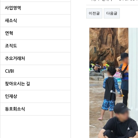
사업영역
이전글
다음글
새소식
연혁
조직도
주요거래처
CI/BI
찾아오시는 길
인재상
동호회소식