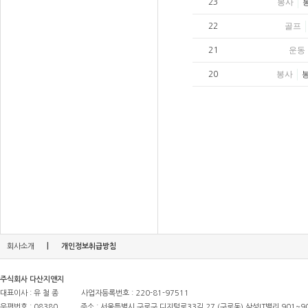
봉사
23
골프
22
운동
21
봉사
20
|
회사소개
개인정보취급방침
주식회사 다산지앤지
대표이사 : 유 철 종
사업자등록번호 : 220-81-97511
우편번호 : 08380
주소 : 서울특별시 구로구 디지털로33길 27 (구로동) 삼성IT밸리 901~9