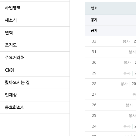
사업영역
번호
새소식
공지
공지
연혁
봉사
32
조직도
봉사
31
주요거래처
봉사
30
CI/BI
봉사
29
찾아오시는 길
봉사
2
28
봉
27
인재상
봉사
26
동호회소식
봉사
25
봉사
24