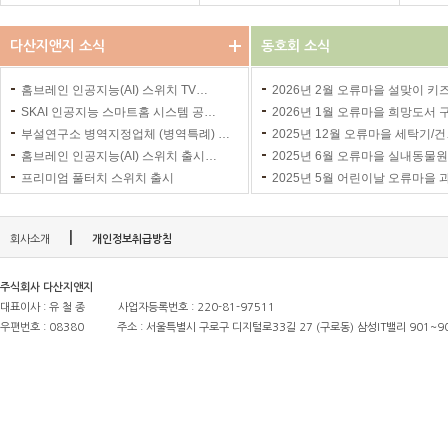
다산지앤지 소식
동호회 소식
홈브레인 인공지능(AI) 스위치 TV…
2026년 2월 오류마을 설맞이 키
SKAI 인공지능 스마트홈 시스템 공…
2026년 1월 오류마을 희망도서 
부설연구소 병역지정업체 (병역특례) …
2025년 12월 오류마을 세탁기/
홈브레인 인공지능(AI) 스위치 출시…
2025년 6월 오류마을 실내동물원
프리미엄 풀터치 스위치 출시
2025년 5월 어린이날 오류마을 
|
회사소개
개인정보취급방침
주식회사 다산지앤지
대표이사 : 유 철 종
사업자등록번호 : 220-81-97511
우편번호 : 08380
주소 : 서울특별시 구로구 디지털로33길 27 (구로동) 삼성IT밸리 901~9