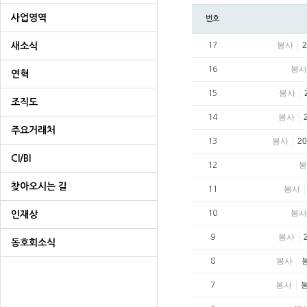
사업영역
번호
봉사
새소식
17
봉사
16
연혁
봉사
15
조직도
봉사
14
주요거래처
봉사
2
13
CI/BI
봉
12
찾아오시는 길
봉사
11
봉사
10
인재상
봉사
9
동호회소식
봉사
8
봉사
7