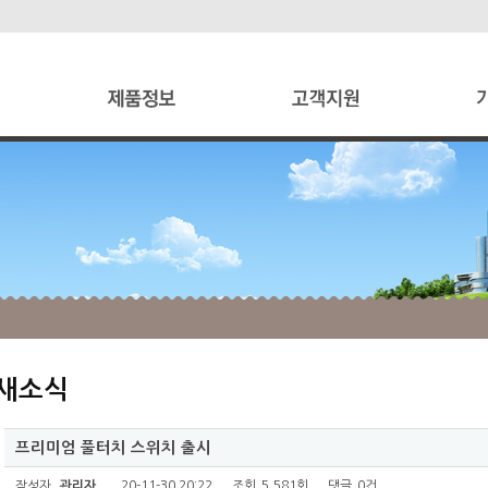
새소식
프리미엄 풀터치 스위치 출시
작성자
관리자
20-11-30 20:22
조회
5,581회
댓글
0건