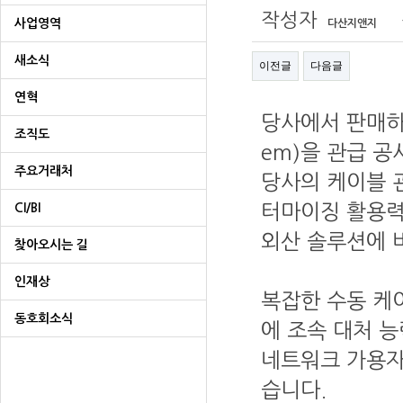
작성자
사업영역
다산지앤지
새소식
이전글
다음글
연혁
당사에서 판매하고 
조직도
em)을 관급 공
주요거래처
당사의 케이블 
CI/BI
터마이징 활용력
외산 솔루션에 
찾아오시는 길
인재상
복잡한 수동 케
동호회소식
에 조속 대처 
네트워크 가용자
습니다.