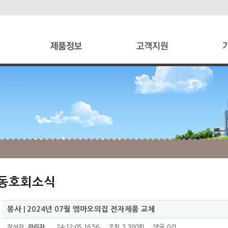
동호회소식
봉사 | 2024년 07월 엠마오의집 전자제품 교체
작성자
관리자
24-12-05 16:56
조회
3,380회
댓글
0건