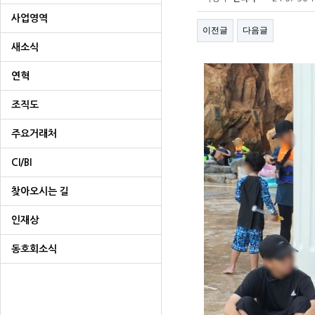
사업영역
이전글
다음글
새소식
연혁
조직도
주요거래처
CI/BI
찾아오시는 길
인재상
동호회소식